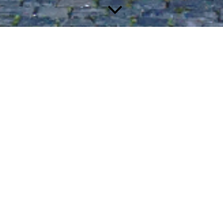
Termine
Unsere Chorproben finden jeden Montag um 20:00 Uhr im
Bürgerhaus in Minderlittgen statt.
Du hast Interesse uns kennenzulernen oder einfach mal rein zu
schnuppern?
Dann komm gerne einfach unverbindlich zu einer unserer
Proben vorbei!
Veranstaltungen u. Auftritte
Gestaltung des Jubiläumsgottesdienst von Pastor R. Heck
in Mehren