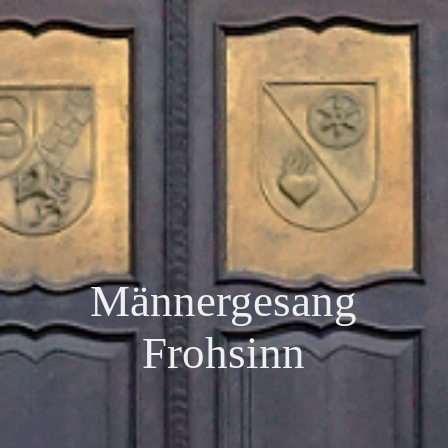
Männergesang
Frohsinn